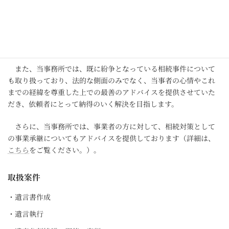
て、依頼者の意向を最大限踏まえ、かつ、死後の紛争を可能な限
り回避できるような内容での遺言書作成を行わせていただきま
す。また、遺言書の作成に加えて、財産管理契約や任意後見契約
等のご相談についても承っております。
また、当事務所では、既に紛争となっている相続事件について
も取り扱っており、法的な側面のみでなく、当事者の心情やこれ
までの経緯を尊重した上での最善のアドバイスを提供させていた
だき、依頼者にとって納得のいく解決を目指します。
さらに、当事務所では、事業者の方に対して、相続対策として
の事業承継についてもアドバイスを提供しております（詳細は、
こちら
をご覧ください。）。
取扱案件
・遺言書作成
・遺言執行